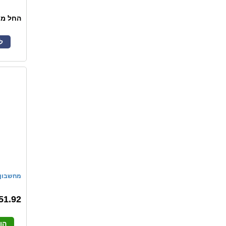
0 ₪
החל מ
ל
מחשבון קס
51.92
הו