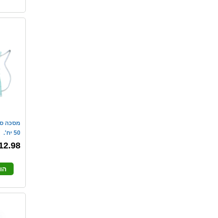
מסכה סט
50 יח'.
12.98
הו