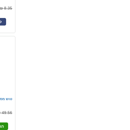
8.35 ₪
ל
טוש מסיר מדבק
49.56 ₪
הו