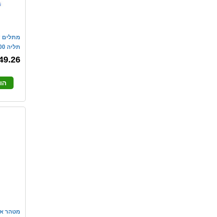
תליה 500 יח'
49.26
הו
מטהר אוי