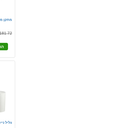
מתקן מט
181.72 ₪
הו
גליל נייר