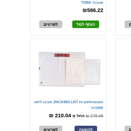
שכבתי TORK
₪586.22
הוסף לסל
לפרטים
מעטפות\שקיות PACKING LIST, פקינג ליסט
1000יח'
210.04 ₪
278.48 ₪
החל מ
להזמנה
לפרטים