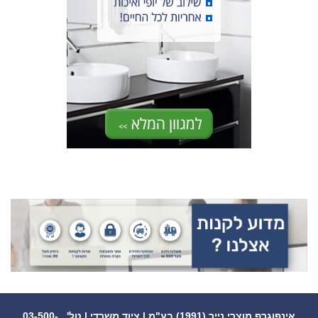
אינפוגרף מוצרי נייר (1991) בע"מ | ציוד משרדי | טל' 03-500-