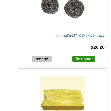
ממרקות ברזל +30גר' 12יח'(ברזלית)
₪26.20
הוסף לסל
לפרטים