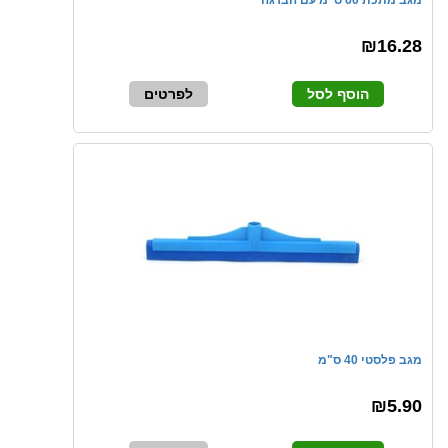
מגב מתכת 60 ס"מ עם הברגה
₪16.28
הוסף לסל
לפרטים
מגב פלסטי 40 ס"מ
₪5.90