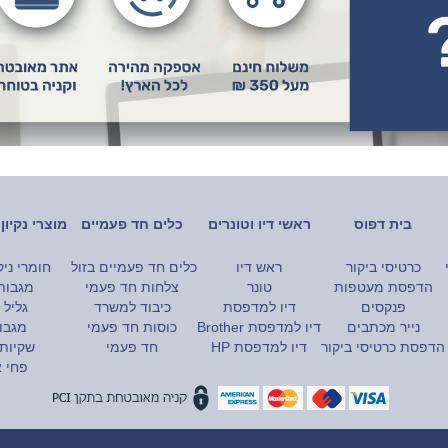
בית דפוס
ראשי דיו וטונרים
כלים חד פעמיים
מוצרי נקיו
כרטיסי ביקור
ראש דיו
כלים חד פעמיים בזול
חומרי ני
הדפסת מעטפות
טונר
צלחות חד פעמי
מגבות
פנקסים
דיו למדפסת
כיבוד למשרד
גליל 
נייר מכתבים
דיו למדפסת Brother
כוסות חד פעמי
מגבות
הדפסת כרטיסי ביקור
דיו למדפסת HP
חד פעמי
שקיות
פחי 