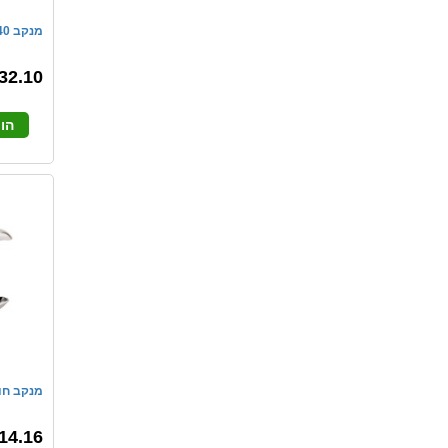
מנקב 540 עד - 30 דף קנגרו
32.10
הו
מנקב חור
14.16