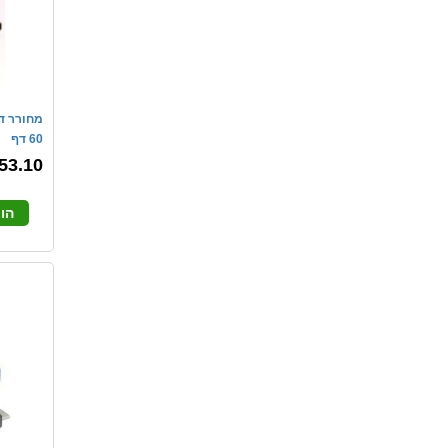
60 דף
53.10
הו