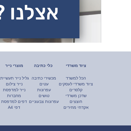
ציוד משרדי
כלי כתיבה
מוצרי נייר
הכל למשרד
מכשירי כתיבה
גליל נייר תעשייתי
ציוד משרדי לעסקים
עטים
נייר צילום
קלסרים
עפרונות
נייר למדפסת
שדכן משרדי
טושים
מחברות
חוצצים
עפרונות צבעוניים
דפים למדפסת
אקדחי מחירים
דפי A4