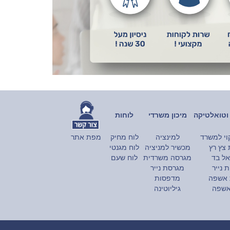
ן וטואלטיקה
מיכון משרדי
לוחות
קוי למשרד
למינציה
לוח מחיק
מפת אתר
 צץ רץ
מכשיר למניציה
לוח מגנטי
אל בד
מגרסה משרדית
לוח שעם
 נייר
מגרסת נייר
 אשפה
מדפסות
אשפה
גיליוטינה