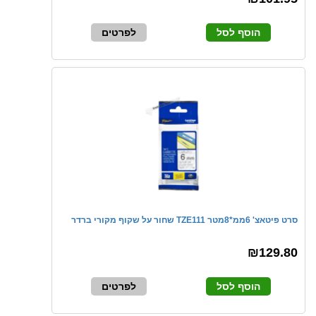
הוסף לסל
לפרטים
סרט פיטאצ' 6ממ*8מטר TZE111 שחור על שקוף מקורי ברדר
₪129.80
הוסף לסל
לפרטים